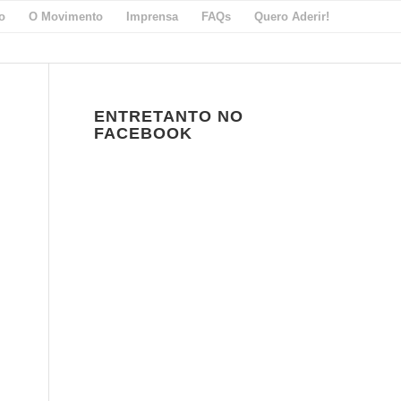
io
O Movimento
Imprensa
FAQs
Quero Aderir!
ENTRETANTO NO
FACEBOOK