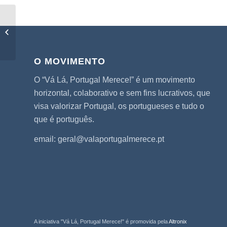
Notí­cia RH Online
O MOVIMENTO
O “Vá Lá, Portugal Merece!” é um movimento
horizontal, colaborativo e sem fins lucrativos, que
visa valorizar Portugal, os portugueses e tudo o
que é português.
email: geral@valaportugalmerece.pt
A iniciativa "Vá Lá, Portugal Merece!" é promovida pela
Altronix