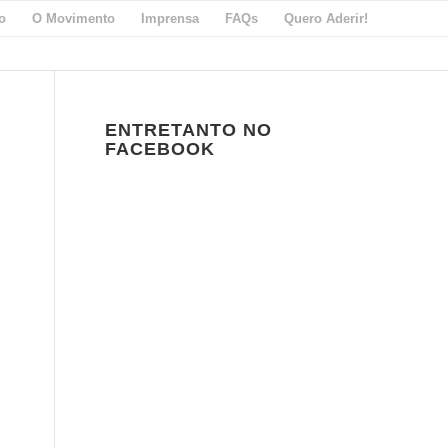
io
O Movimento
Imprensa
FAQs
Quero Aderir!
ENTRETANTO NO
FACEBOOK